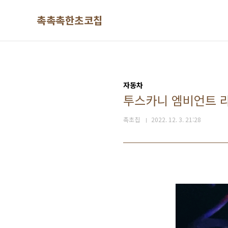
본문 바로가기
촉촉촉한초코칩
자동차
투스카니 엠비언트 라
촉초칩
2022. 12. 3. 21:28