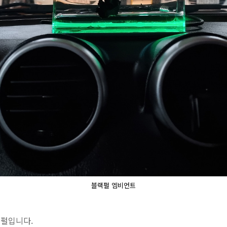
블랙펄 엠비언트
랙펄입니다.