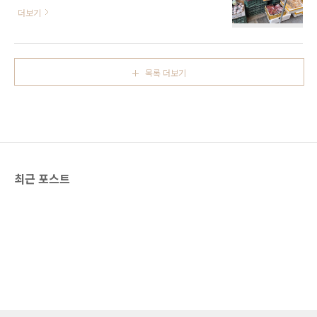
근처 공용주차장에 주차함.새로 생긴 주차장이
래식 5177.위 사진처럼 디자인은 매우 비슷하
더보기
라 칸도 넓고 깔끔해서 좋음.이중 원곡동행정복
다. 초침과 캘린더가 큰 차이라면 차이이다.하지
지센터 부설주차장은 무료로 개방중이 었다.가
만 이놈 가격은 6천만원에 근접하여 7만원짜리
는날이 장날인지 아니면 매일 장이 서는건지 꽤
탈출시간과는 비교조차 불가하다.(이스케이프먼
규모있는 시장이 열려 있었다.중국말이 한글보
트 타임이 브레게를 많이 카피하여, 별명이 "탈
목록 더보기
다 더 들리는 듯 했고, 러시아 글자도 많았다.영
레게"..
화 신세계에서 화정민이 최민식에게 달러가 가
득 든 월병을 건내는 장면이 생각나게 똑같이 생
긴 월병이다.안살 수가 없어서 호떡, 계란빵이랑
같이 사봤다.호떡 월병은 1500원 계란빵은
1000원.계란빵: ☆☆☆☆(주인장님이 추천해
서 생각없었는데 샀는데 젤 맛있음. 카스테라 느
최근 포스트
낌)월병: ☆☆☆(달달하니 기대한 그 맛)호떡:
☆(팥이랑 설탕 맛이 있는데, ..