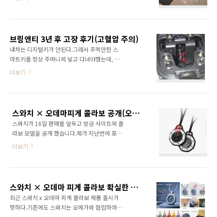
지하는 시스템을 26년5월28일부터 운영중이다.
백을 열어야하는데, 이때 습기와 무브먼트와의
시스템을 요약하면,보호자의 불필요한 체력낭비
접촉을 최소화하고 나중에 케이스백을 닫을 때
를 막기 위해 아래와 같이 운영한다.산본제일병
도 습기가 들어 가는 것을 최소화하고자하는 바
원 입원실 예약 원칙1. 입원실 예약 전날 와서 캐
램이다..sbgx는 이렇게 스크류 케이스 백이다.그
브링앤티 3년 후 고장 후기(고혈압 주의)
리어나 짐으로 줄 세우는 행위 금지2. 당일 오전
래서 저 홈..
내차는 디지털키가 안된다.그래서 주먹만한 스
7시부터 실제로 대기해야만 인정3. 원무과 입퇴
마트키를 항상 주머니에 넣고 다녀야했는데, 차
원 수속은 오전 9시부터 순서대로 진행(원무과
키 없이 스마트폰으로 작동하게 해준다는 브링
더보기
는 1층에 있다)그렇다면, 현실은 어떨까?공지가
앤티에 홀려 13만원? 정도에 23년도에 구매.블
시행된지 5일차인 6월1일 7시에 방문했다.이미
루투스 연결로 작동하는 거라 빠릿빠릿하지 않
8명이나 되는 사람이 아래 사진처럼 캐리어와 함
았지만 그래도 매일 차키 따로 안챙긴다는 것이
께 의자에 앉아있었다.시스템이 안지켜지는 걸
엄청 편했다.그러나 3년간 아무 문제가 없었던
까?산본제일병원 입원실 예약 실제 현황나는 입
스와치 × 오데마피게 콜라보 공개(오피셜) - 색깔별 주요 차이점, 가격
것은 아니다.문제점1. 꼭 한달에 한두번은 아무
원을 했기 때문에 다음날도..
스와치가 16일 판매를 앞두고 방금 사이트에 콜
리 차 바로 앞까지 가도 문이 안열리고, 어플을
라보 모델을 공개 했습니다.제가 지난번에 포스
키고 열어줘야했다.2. 그것도 안되면 블루투스
팅한 내용에 절대 팬들이 원하는대로 손목시계
연결을 끊었다 다시 연결해줘야했다.3. 근데 이
더보기
형태는 아닐것 이라고 예상했었는
렇게 해도 안열리는 경우가 있는데, 이때는 현대
데...https://chochochp.kr/204 스와치 × 오
어플을 통해 일단 문을 열었다. * 현대나 기아의
데마 피게 콜라보 확실한 정보최근 스와치 x 오
무선 연결 서비스를 이용하지 않는다면 브링앤
데마 피게 콜라보 제품 출시가 핫하다.기존에도
티는 절대 쓰면 안된다.최소 한달에 한번은 문도
스와치 × 오데마 피게 콜라보 확실한 정보
스와치는 오메가와 협업하여 오메가의 대표 모
못열고 춥워 얼어버..
최근 스와치 x 오데마 피게 콜라보 제품 출시가
델인 문워치를 오메가 로고를 그대로 달면서도
핫하다.기존에도 스와치는 오메가와 협업하여
스와치 가격으로 판매하여, 큰 흥chochochp.kr
오메가의 대표 모델인 문워치를 오메가 로고를