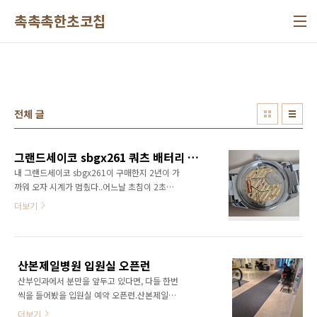
본문 바로가기
촉촉촉한초코칩
전체 글
그랜드세이코 sbgx261 쿼츠 배터리 셀프 교체
내 그랜드세이코 sbgx261이 구매한지 2년이 가
까워 오자 시계가 멈췄다..어느날 초침이 2초에
한번씩 2칸씩 움직이더니 하루만에 멈췄다. 초침
더보기
이 한번에 2칸씩 움직이는 것은 배터리가 다됐으
니 바꾸라는 신호다.그래서 바로 배터리 인터넷
구매.그랜드세이코 sbgx 쿼츠(9F62) 모델에 사
용되는 배터리 규격은 SR920SW이다.한개에
산본제일병원 입원실 오픈런
900원인데 배송료가 3000원이다..배터리를 교
산부인과에서 분만을 앞두고 있다면, 다들 한번
체하기 전에 제습기를 빡시게 돌려준다.오바긴
씩을 들어봤을 입원실 예약 오픈런.산본제일병
한데, 애정하는 시계에 대한 내가 할 수 있는 최
원은 아래 이미지와 같이 불합리한 오픈런을 방
고의 대접이다.배터리 교체를 위해서는 케이스
더보기