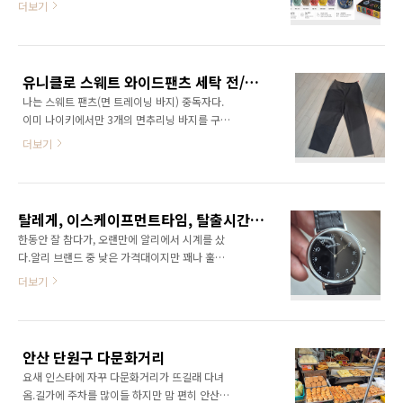
더보기
불길한 이 느낌이 맞았습니다..스와치 x 오데마
그대로 달면서도 스와치 가격으로 판매하여, 큰
피게 콜라보 디자인우선 공개된 모델을 살펴보
흥행에 성공했다. 스와치 콜라보 역사 이 성공이
면,!!!!괜찮으신가요 ?개인적으로 저 색조합은
너무 맛있었는지 스와치는 곧이어 블랑팡과도
아마존 카멜레온 같애서 제취향은 아니네요.다
콜라보를 이룬다. 블랑팡의 대표 모델인 피프티
행히 8개의 색조합이 있으니 색깔은 그리 걱정안
유니클로 스웨트 와이드팬츠 세탁 전/후 길이
패덤스 모델을 콜라보. 이번에도 역시 블랑팡 로
하셔도 될 것 같습니다..
나는 스웨트 팬츠(면 트레이닝 바지) 중독자다.
고를 그대로 사용하며 스와치 가격으로 판매하
이미 나이키에서만 3개의 면추리닝 바지를 구매
였다. 역시 결과는 대박.(수많은 리셀러들이 밤새
했었다.하지만 우리나라에서는 아무리 사이즈가
줄을 서어가며 구매를 하였다)이렇게 스와치와
더보기
커져도 길이는 크게 늘어나지 않아 위 사진처럼
명품 시계 브랜드가 콜라보 하는 것이 대박이 나
처음엔 길이가 맞아도, 한번만 빨면 발목까지 댕
는 것은 아래 시계 계급도를 보면 한 번에 이해가
강 길이가 줄어들게 된다..그러다 유니클로에서
간다.계급도가 100% 맞는 건 아니겠지만, 어느
길이가 긴버전이 나왔다고해서 구매했다.기본
정도 소비자들의 공감을 이루는 부분이 있긴 하
탈레게, 이스케이프먼트타임, 탈출시간 드레스 워치
모델보다 4cm정도 더 길게 나오는 것 같다.(근
다. ..
한동안 잘 참다가, 오랜만에 알리에서 시계를 샀
데 같은 모델이 똑같이 L 사이즈를 입었는데 사
다.알리 브랜드 중 낮은 가격대이지만 꽤나 훌륭
진상으로는 길이차이가 크게 없다..ㅋㅋ)사이즈
한 품질로 이름을 알려왔던 "이스케이프먼트 타
더보기
를 정확히 몰라 M과 L 두개를 주문했다.확실히 L
임"일명 탈출시간이다. 38.5mm의 깔끔한 드레
이 길이가 조금 더 길었는데, 크기는 훨씬커져 좀
스 워치이다.초침이 없는게 큰 특징이긴 한데, 이
부담스러웠다. 일단 잘 맞는 M을 빨아서 줄어드
녀석은 쿼츠 무브먼트이기 때문에, 띡띡 초침이
는지 보고 줄어들면 L은 건조기를 돌려서 입어보
흘러가는게 보기 싫은 사람한테는 오히려 더 좋
려고 했다.(착용자 183 77)일단 M사이즈 세탁
안산 단원구 다문화거리
은 선택지일 수 있다. 무브먼트는 그냥저냥 무난
전에 길이를..
요새 인스타에 자꾸 다문화거리가 뜨길래 다녀
한 미요타 2025.알리시계 답게 이놈은 다른 유
옴.길가에 주차를 많이들 하지만 맘 편히 안산역
명 시계 디자인을 카피하였다. 바로.. 브레게 클