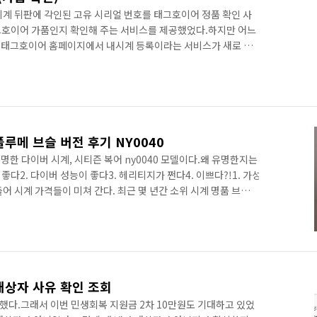
시계 뒤판에 각인된 고유 시리얼 번호를 태그호이어 정품 확인 사
그호이어 가품인지 확인해 주는 서비스를 제공했었다.하지만 어느
 태그호이어 홈페이지에서 내시계 등록이라는 서비스가 새로 생
 정품 확인과 차이가 없다. 절차는 아래와 같다. 1. 태그호이어 사
.tagheuer.com/kr/ko/ 태그호이어® 공식 웹사이트 - 1860년
 스위스 럭셔리 워치. 태그호이어의 고정밀 타이밍 기술과 독창
럭셔리 워치를 만나보세요.www.tagheuer.com 태그호이어 사
풀루메 브슬 버전 후기 NY0040
한 다이버 시계, 시티즌 복어 ny0040 모델이다.왜 유명한지는
 좋다2. 다이버 성능이 좋다3. 헤리티지가 쩐다4. 이쁘다?!1. 가성
어 시계 가격들이 미쳐 간다. 최근 몇 년간 소위 시계 명품 브랜드
대표 시계들은 대부분 천만 원을 호가하고 있다.여기에다 시티즌
 워치는 이제 50만원은 줘야 찰 수 있게되었고..시티즌도 가격이
은 아니었다. 시티즌의 오래된 그리고 유명한 다이버 시계, 복어
20만 원대 후반에 가격이 뭐가 가성비가 좋냐라고 생각할 수도 있지
대상자 사유 확인 조회
했다.그래서 이번 민생회복 지원금 2차 10만원도 기대하고 있었