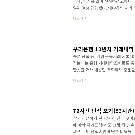
는데, 아래와 같이 신청하려고하니 
않아 엄청 답답했다. 왜냐하면 내가
은 위 표와 같다.1. 24년 재산세 과세
더보기
월 건강보험료 기준 초과위 기준은 
내가 저기서 뭘 초과했는지? 내가 
진짜 거의 한시간을 조사하다가 겨우
이트나 앱에..
우리은행 10년치 거래내역
증여 상속 등, 개인 금융거래 기록
잡는데는 은행 거래내역조회로도 충분
한곳만 거래 내용만 조회해도 충분할
역을 조회하는 방법은 아래와 같다.
더보기
하고 싶은 계좌를 눌러 준다.그럼 이
년치를 조회하고 싶었기 때문에 별도
버튼을 눌러 준다.그럼 아래쪽에 거래
그러면은 조회하고자 ..
72시간 단식 포기(53시간
갑자기 접하게 된 72시간 단식.찾
에 따라 자가포식(세포 교체)와 인
세포 교체.단식이란게 단순 미용을 