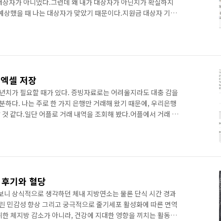
대상자가 아니었다.그런데 왜 내가 대상자가 아닌지가 확실하지
 예상했을 때 나는 대상자가 맞았기 때문이다.지원금 대상자 기준
표 합계 12억 초과2. 24년 금융소득 합계 2천만원 초과3. 25년 6
모두 주민등록표에 표기된 가구 구성원의 합계를 기준으로 한다.
모르는 소득/재산이 있는건지 궁금했다.그래서 이유를 조회하려고
 찾았다. 바로 건강보험공단 사이트이다. 일단 건강보험공단 사
 엑셀 저장
10년치가 필요할 때가 있다. 증빙자료로는 어려울지라도 대충 감을
하다. 나는 주로 한 가지 은행만 거래해 왔기 때문에, 우리은행
 것 같다.일단 어플로 거래 내역을 조회해 봤다.어플에서 거래 내
우리은행 어플을 로그인 하면 위 화면처럼 계좌가 나오는데, 조회
렇게 기본적인 거래 내역이 조회가 된다. 하지만 나는 엑셀로 10
의 조회 기능을 사용하고자 한다. 그래서우측 상단에 '관리'라는
 내역 다운로드가 있다. 오 이렇게 쉽게 목적이 달성되는 건가!?
) 후기와 혈당
아보니 상식적으로 생각하던 체내 지방연소는 물론 단식 시간 경과
슐린 민감성 향상 그리고 궁극적으로 줄기세포 활성화에 따른 면역
위한 체지방 감소가 아니라, 건강에 지대한 영향을 끼치는 활동이