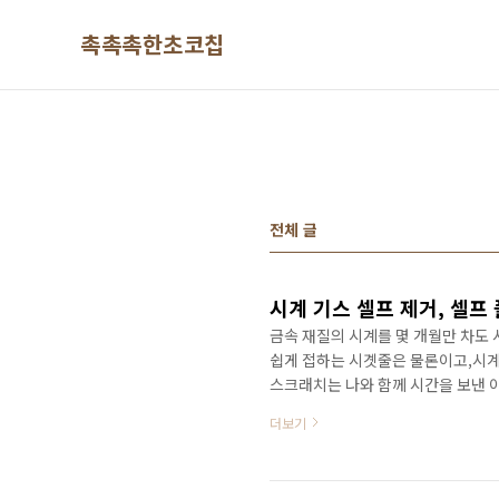
본문 바로가기
촉촉촉한초코칩
전체 글
시계 기스 셀프 제거, 셀프
금속 재질의 시계를 몇 개월만 차도
쉽게 접하는 시곗줄은 물론이고,시계
스크래치는 나와 함께 시간을 보낸 이
를 시계 브랜드에 as를 맡기면은 브
더보기
받기도 한다!그래서 부담 없는 시계
셀프 기스 제거 방법은 아래와 같다.
시계 케이스(몸체)처럼 거울처럼 반