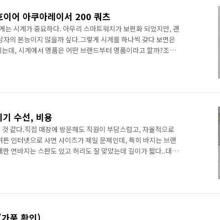
호이어 아쿠아레이서 200 쿼츠
는 시계가 중요하다. 아무리 스마트워치가 보편화 되었지만, 괜
 남자의 본능이지 않을까 싶다.그렇게 시계를 하나씩 갖다 보면은
되는데, 시계에서 명품은 어떤 브랜드부터 명품이라고 할까?조금
 100% 맞진 않지만 그래도 대략적인 대세의 흐름은 표현한 것
이라고 보여진다. 그 이유로는 백화점에서 정확히 저 럭셔리 브랜
 들어 슈페리어 등급의 브랜드들은 하나의 단독 매장이 아니라 여
래서 저 럭셔리 브랜드 중 가장 대중에게 널리 알려지고 이쁜 태
리기 수선, 비용
 것 같다.직접 매장에 방문해도 직원이 부담스럽고, 자율적으로
여튼 인터넷으로 사면 사이즈가 제일 문제인데, 특히 바지는 브랜
매한 면바지는 스판도 있고 허리도 잘 맞았는데 길이가 짧다..대충
.?신발 신으면 어느 정도 괜찮을 것 같긴 하지만 나는 클래식하게
 줄이거나 늘리는 것을 봤지만, 일반 면바지도 과연 될까 궁금했
 정도 접혀 있어서 어느 정도 가능성이 있어 보였다.집 앞 세탁소에
정장 바지가 아니었지만 자연스럽게 알았다고 해 주셨다.하지만 기
(가품 확인)