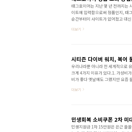
태그호이어는 지난 몇 년 전까지는 
이트에 입력함으로써 정품인지, 태
순간부터이 사이트가 없어졌고 대신
겼다.이름만 내 시계 등록이지 사실상
더보기
이트 접속 및 로그인 https://www
설립된 스위스 럭셔리 시계태그호이어
적인 디자인, 최첨단 소재로 완성된 
이트에..
시티즌 다이버 워치, 복어 
우리나라뿐 아니라 전 세계적으로 유명
크게 4가지 이유가 있다.1. 가성비가
비가 좋다 옛날에도 그랬지만 요즘 들
(롤오까=롤렉스,오메가,까르띠에) 
더보기
과 함께 국민시계였던 세이코 다이버
오르지 않은 건 아니지만 세이코만큼
는 아직 20만 원대 구할 수 있다.
만 ..
민생회복 소비쿠폰 2차 미
민생지원금 1차 15만원은 은근 쏠쏠