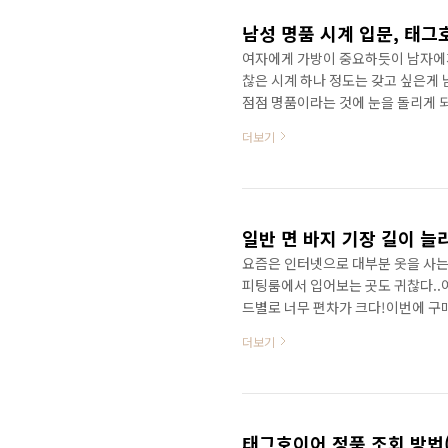
지만 일정한 결을 갖고..
남성 명품 시계 입문, 태그
여자에게 가방이 중요하듯이 남자에게
찮은 시계 하나 정도는 갖고 싶은게
점점 명품이라는 것에 눈을 돌리게 
널리 알려진 시계 브랜드 계급도이다.
더보기
같다. 저기서 나는 럭셔리부터 명품
드들부터는 단독 매장이 있다. 예를
러 브랜드를 한 매장에서 판매한다.그
그호이어를 소개하고자 한다.왜냐..
일반 면 바지 기장 길이 늘
요즘은 인터넷으로 대부분 옷을 사는
피팅룸에서 입어보는 곳도 귀찮다..
드별로 너무 편차가 크다!이번에 구
허리에 맞춰서 입으면 이 정도 길이.
더보기
긴게 좋다. 정장 바지야 길이를 많이
다. 끝단은 위 사진처럼 약 1.5cm
가져가 밑단을 내려 달라고 하니, 
존에 접힌 부분은..
태그호이어 정품 조회 방법