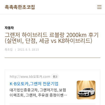
본문 바로가기
촉촉촉한초코칩
자동차
그랜저 하이브리드 르블랑 2000km 후기
(실연비, 단점, 세금 vs K8하이브리드)
촉초칩
2022. 8. 5. 18:15
http://www.kb오토카.com
광고
K-B오토카,그랜저 전문기업
대기업인증중고차, 그랜저기업, 보험
이력조회, 그랜저, 주유권 증정이벤트
인증중고차 7만대이상! 찾아가는 홈