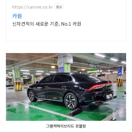
서비스! 낮은 할부이자율, 24시간실
매물전산연동
https://carone.co.kr
광고
카원
신차견적의 새로운 기준, No.1 카원
그랜저하이브리드 르블랑