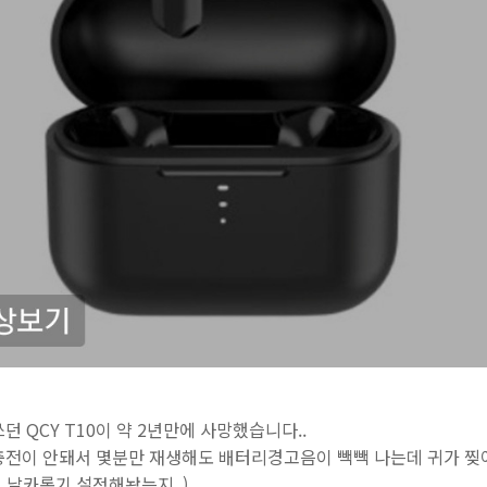
 QCY T10이 약 2년만에 사망했습니다..
충전이 안돼서 몇분만 재생해도 배터리경고음이 빽빽 나는데 귀가 찢
 날카롭기 설정해놨는지..)