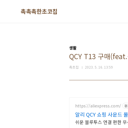
본문 바로가기
촉촉촉한초코칩
생활
QCY T13 구매(fea
촉초칩
2023. 5. 16. 13:59
https://aliexpress.com/
광
알리 QCY 쇼핑 사운드 몰
쉬운 블루투스 연결 편한 무