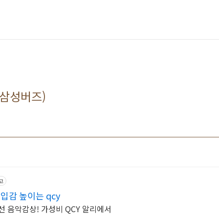
t.삼성버즈)
고
입감 높이는 qcy
선 음악감상! 가성비 QCY 알리에서