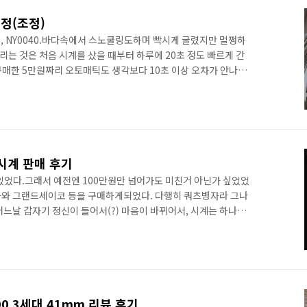
정(조정)
, NY0040.바다속에서 스노쿨링도하며 빡시게 굴렸지만 멀쩡하
걸리는 것은 처음 시계를 샀을 때부터 하루에 20초 정도 빠르게 간
매한 5만원짜리 오토매틱도 생각보다 10초 이상 오차가 안나는
렸다. 결국 뒷판을 까고 오차 조정(수정)을 하였다. 오토매틱(기계
은 다음과 같다. 1. 현시계의 오차를 측정한다. 전문 기계가 없더
ch accuracy meter"라는 앱을 마켓에서 다운 받으면 핸드폰
 핸드폰 마이크부분에 시계를 가까이하고 무브먼트 소리를 측정을
 시계 판매 후기
쳐있었다.그래서 예전엔 100만원만 넘어가도 미친거 아닌가 싶었었
가와 그랜드세이코 등을 구매하게되었다. 다행히 쿼츠병자라 그나
느날 갑자기 정신이 들어서(?) 마음이 바뀌어서, 시계는 하나만
 오메가 쿼츠를 판매하고 싶었는데,이게 쿼츠 모델이다보니 현행
 시계를 포함해서 시계거래 3대장인 중고나라, 당근, 번개장터에
가장 먼저온 연락이 이거였다.270만원도 뼈를 깎는 마음에 올린
후려치는 네고를 받으면 기분이 좋을 수가 없다. 사실 개인간 거래
0 3세대 41mm 리뷰 후기