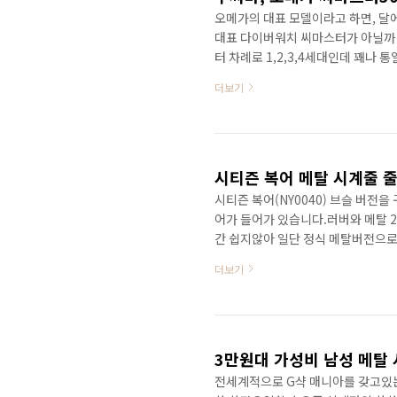
오메가의 대표 모델이라고 하면, 달
대표 다이버워치 씨마스터가 아닐까 
터 차례로 1,2,3,4세대인데 꽤나
는게 하나 있다면 바로 다이얼의 물결
더보기
대는 민무늬 다이얼이다. 실물을 보
트랜드와 다르게 양면 무반사코팅을 
늬 다이얼이 더 깔끔하게 보인다.사
스마커만 봐도 이 시계는 충..
시티즌 복어 메탈 시계줄 
시티즌 복어(NY0040) 브슬 버전
어가 들어가 있습니다.러버와 메탈 
간 쉽지않아 일단 정식 메탈버전으로
링크 모양을 맞춰야 하기 때문에 맞
더보기
면을 보니 익숙히 보던 핀홀이 없고
오 메탈 브레이슬릿과 같은 방법으로
핀을 눌러서버클을 분리시켜주고요이
목 둘레만큼 길이를 재고, 필요없는 .
3만원대 가성비 남성 메탈 시계
전세계적으로 G샥 매니아를 갖고있