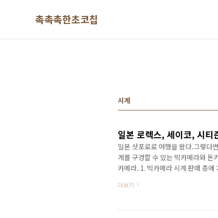
본문 바로가기
촉촉촉한초코칩
시계
일본 로렉스, 세이코, 시티
일본 삿포로로 여행을 왔다.그렇다면
계를 구경할 수 있는 빅카메라와 돈
카메라. 1. 빅카메라 시계 판매 층
이해주는 시계 코너가 보인다. MLB
더보기
도 참 많이 할 수 있었다..부럽다 
시계도 많이 있다.가격도 손목시계에
이 있는 스위스 명품 브랜드들은 직