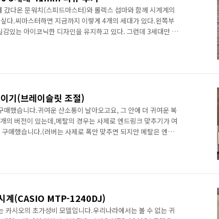
에 갔다온 문워치(스피드마스터)와 롤렉스 섭마와 함께 시계계의
싶다.씨마스터하면 지금까지 이렇게 4개의 세대가 있다.왼쪽부
 통일감있는 아이코닉한 디자인을 유지하고 있다. 그런데 3세대만 튀
 무늬이다. 사람마다 호불호가 강하게 갈리는데, 여튼 이놈 3세
자면, 이렇게 찐득한 레커 다이얼이다.2012년도에 출시되어 요즘
갖고 있어서 아주 선명하게 다이얼이 보인다.그래서 깔끔한 민무
실 물결무늬 아니어도, 블링블링한 세라믹 베젤과 반짝이는 인덱
줄이기(브레이슬릿 조절)
을 구매했습니다.귀여운 산소통이 날아오고요, 그 안에 더 귀여운 복
2개의 버전이 있는데,메탈의 경우는 사제로 엔드링크 맞추기가 여
 구매했습니다.(러버는 사제로 폭만 맞추면 되지만 메탈은 엔드
는 사이즈 찾기가 너무 힘듭니다)그런데 시계줄을 줄이려 브슬 옆
 넙대대한 철판이 박혀있네요..뒷면을 보니 화살표가 있는게 카시
 조정하는 것 같습니다.일단 작업의 편의를 위해 버클에 핀홀의
제 브레이슬릿이 쫙 펴지면 작업을 수월하게 할 수 있습니다.손
.
(CASIO MTP-1240DJ)
는 카시오의 초가성비 모델입니다.우리나라에서는 볼 수 없는 귀