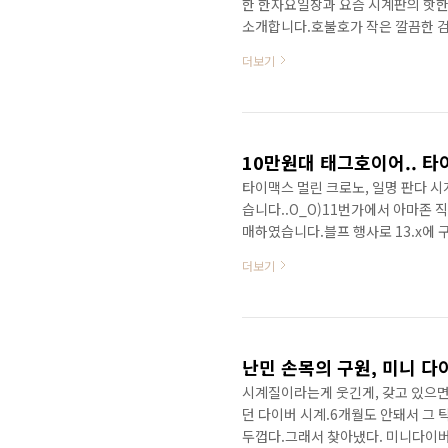
한 한자요일창과 요즘 시계판의 핫한 
소개합니다.호불호가 작은 깔끔한 검
이 한자/영어를 지원하고있어서 국내
더보기
에 시계 두께가 미치는 영향은 정말
니다.그런데 이놈의 두께는 8.4mm
잘 없는데 매우 슬림합니다. 전세계 
가격이 저렴해도 최소한의 품질수..
타이맥스 멀린 크로노, 일명 판다 
습니다..O_O)11번가에서 아마존 
매하였습니다.블프 행사로 13.x에
노그래프.알리의 2~3주 배송에 익
더보기
요... 타이맥스가 미국브랜드이고,
었는데,막상 받고보니 갖출건 다 갖
거의 알리와 구성이 같지만, 알리보
대 시계가 즐비한 요즘 10만원대..
난민 손목의 구원, 미니 다
시계질이라는게 웃긴게, 갖고 있으면
던 다이버 시계.6개월도 안돼서 그
두껍다.그래서 찾아냈다. 미니다이버