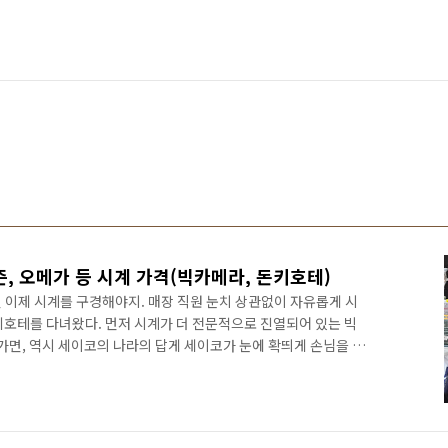
즌, 오메가 등 시계 가격(빅카메라, 돈키호테)
 이제 시계를 구경해야지. 매장 직원 눈치 상관없이 자유롭게 시
키호테를 다녀왔다. 먼저 시계가 더 전문적으로 진열되어 있는 빅
에 가면, 역시 세이코의 나라의 답게 세이코가 눈에 확띄게 손님을 맞
의 슈퍼 스타 오타니가 세이코 모델도 하는데, 오타니 포스터 구경
일본.. 오타니를 보유하다니 한국에서 보기 힘든 세이코, 시티즌 탁상
 비하면 훨씬 저렴하여 구매 충동이 마구 든다. 대체적으로 가격
원을 중심으로 진열대가 포진해있고,그 외 타이맥스, 지샥처럼 약