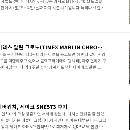
제럴드 젠타의 디자인까지 갖춘 카시오 MTP-1240DJ 모델을
판에 시/분/초+요일/날짜 까지 갖춘 시계입니다.특히나 요일창
에서 쉽게 보기 힘든 한자요일창을 갖고 있습니다.시계 착용감
 지대한데요. 두께가 얇을수록 긴팔 소매에 거슬리지도 않고 편합
로 정말 얇은 시계에 속합니다. 아무리 쿼츠라도 10mm 이하는
시계판에서 당당히 한 축을 담당하고 있는 CASIO. 그렇기 때문에
10만원대 태그호이어.. 타이맥스 말린 크로노(TIMEX MARLIN CHRONOGRAPH)
시계를 구매했습니다.(판다라는 이름을 듣고보면 참 판다 같이 귀엽
직구를 대행해주고 있어서 블랙프라이데이 행사 때, 아주 편하게 구
 구매하였습니다.약 1주일 살짝 넘겨서 도착한 타이맥스 말린 크로
숙해지다보니, 이제 1주일만에 배송이면 특급배송같이 느껴지네
 고급브랜드가 아니기 때문에 포장이 간소하다는 이야기는 많이 들
추고 있습니다.케이스, 쿠션, 글래스랑 케이스백에 보호필름 등.
다 상태가 훨씬 양호하고 깨끗합니다.받자마자 얼굴 샷샷.천만원
이버워치, 세이코 SNE573 후기
 안차다가 막상 방출하면 애타게 찾는다..다시는 안찾을 줄 알았
 틱틱 돌아가는 베젤이 그립니다.하지만 다이버는 대부분 너무 크고
워치.세이코 SNE573인터넷으로 최저가로 샀다!약 50만원 조