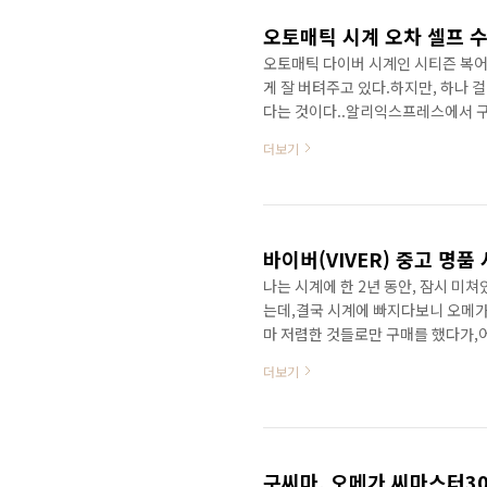
간..
오토매틱 시계 오차 셀프 수
오토매틱 다이버 시계인 시티즌 복어
게 잘 버텨주고 있다.하지만, 하나 
다는 것이다..알리익스프레스에서 구
데, 이렇게 오차가 나니 굉장히 거슬
더보기
식) 시계의 오차 조정(수정)하는 방법
라도, 핸드폰만 있으면 가능하다."wat
으로도 아래처럼 측정이 가능하다.
..
바이버(VIVER) 중고 명품
나는 시계에 한 2년 동안, 잠시 미
는데,결국 시계에 빠지다보니 오메
마 저렴한 것들로만 구매를 했다가,어
남기고 다 처분하고 싶었다. 그래서
더보기
인데도 너무 인기가 없었다ㅜ 그리고
먼저 매물을 올렸었다. ㅋㅋㅋㅋㅋㅋ
거였는데, 바로 이렇게 인사도 없이 
가 중간 거래상 마진이 ..
구씨마, 오메가 씨마스터30