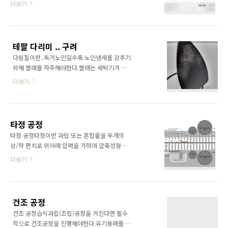
더보기
다. 하지만 또 이렇게 반대로 주차를 한모습을 보
시된지 꽤 된거같은데 이제야 알게돼서 너무 억
니, 앞바퀴가 주차보조 스토퍼까지 닿았는데도
울하다고 생각하고 바로 구매했습니다. 가격은
트렁크가 한가득 주차선 밖으로 나온 것을 볼 수
약 13만원..그래도 테슬라나 GV60처럼 최신차
있네요.역시 천조국의 픽업 트럭입니다. 크기가
에나 적용되는 자동차키 없는 생활을 즐길 수 있
어마어마 하네요.콜로라도 형인 실버라도도 곧
테팔 다리미 .. 구려
다는 상상에 바로 질렀습니다.요즘 스마트폰으
국내 출시가 된다는데..
다림질이란..독거노인일수록 노인냄새를 감추기
로 운전면허증, 삼성페이가 되다보니 차키만 해
위해 빨래를 자주해야한다.빨래는 세탁기가 잘
결되면, 집밖에 나갈때 스마트폰만 챙기면 되는
해주지만, 아직 다림질은 인간의 노가다 영역이
세상입니다.특히나 여름에는 바지 주머니 밖에
더보기
라 직접해야한다. 다리미야 뭐 뜨거운 쇠판만 있
없는데, 여기에 지갑, 차키, 이어폰, 스마트폰 하
으면 되지~하고 쿠팡에서 젤 저렴하고 이쁜걸로
면 빵빵했는데, 차키랑 지갑만 덜어내도 완전 새
샀다.브랜드도 후라이펜으로 유명한 테팔이라
세상입니다. 기나긴 주말이지나고 화요일에 드
뭔가 다리미도 잘 만들거 같앴다. 확실히 저렴한
디어 수령하였습니다.다행히 어느정도 충전이
타정 공정
데 이쁘고 이뻤다.뭐 다림질도 정방향으로 하면
되어있어 바로 차키를..
타정 공정타정이란 과립 또는 혼합물을 두개의
잘되었다.(삐쪽한 부분이 아닌 다른 방향으로 다
상/하 펀치로 위아래 압력을 가하여 압축성형하
림질을 진행하면 옷이 자꾸 겹쳐짐.. 다림질 바닥
는 공정이다.타정기에 의해서 공정이 이뤄지는
더보기
에 결이 있는듯)건식 다리미이지만, 스팀 다리미
데 과립, 혼합공정과 다르게 타정기는 대부분 로
를 원하지 않았기에 단순하고 가격이 저렴해서
터리 타정기를 사용한다. 타정기원반이 반시계
오히려 좋았다. 잘 쓰던 어느날, 1년도 안돼서 옷
방향으로 돌아가는 로터리 타정기를 단면화시킨
이 늘러붙어 옷을 태워먹게 되었다.화들짝 놀라
그림인데 매우 보기 좋다. 타정기는 디스크라고
다리미 바닥을 보니 코팅이 벗겨지고, 벗겨진 부
건조 공정
부르는 원반 끝에 일정한 간격으로 구멍이 나있
분에 뭔가 끈적한 ..
건조 공정습식과립(조립)공정을 거친다면 필수
고, 이 구멍에서 상펀치, 하펀치가 상하 운동을
적으로 건조공정을 진행해야한다.유기용매를 사
하면서 과립을 압축한다.이때 압축하는 힘을 제