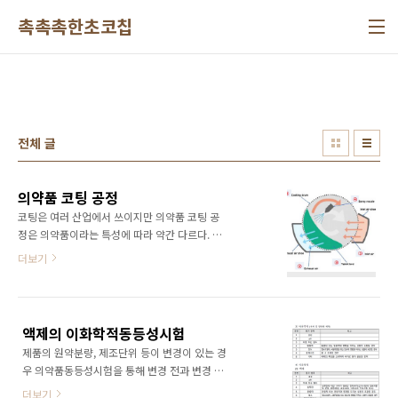
본문 바로가기
촉촉촉한초코칩
전체 글
의약품 코팅 공정
코팅은 여러 산업에서 쓰이지만 의약품 코팅 공
정은 의약품이라는 특성에 따라 약간 다르다. 1.
목적1) 색상과 광택을 부여: 같은 성분의 약들이
더보기
함량별로 회사별로 너무도 많아서 색깔을 각기
다르게 만들어 구분하곤하였는데, 최근 타르색
소 제한으로 쓸 수 있는 색깔이 매우 줄었다. 안
전하다고 평가되는 산화철류는 적색, 노란색, 흑
액제의 이화학적동등성시험
색으로 몇가지 안된다.. 2) 정제의 흐름성과 목넘
제품의 원약분량, 제조단위 등이 변경이 있는 경
김 향상: 코팅 다음공정인 포장에서 정제를 병이
우 의약품동등성시험을 통해 변경 전과 변경 후
나 PTP에 충전해야한다. 이 때 정제의 흐름성이
가 동등함을 입증해야한다. 물론 생물학적동등
안좋으면 계수하기 어려워 정확한 수량을 충전
더보기