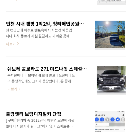
성시험(생동)을 통해 동등성을 입증하면 가장 깔
하기 어렵다.: 소아나 노인의 경우 정제를 삼키기
끔하고 허가도 쉽게 날 것이다.하지만, 생동은 비
어려워하는 경우가 있는데, 목넘김에 특화된 코
용과 시간이 어마어마하기 때문에 어떻게든 피
팅제를 사용하면 보다 쉽게 정제를 복용할 수 있
하고 싶은게 제약사의 입장일 것이다. 변경 수준
게 해준다. 3) 용출 제어: EC 등 물에 잘 녹지..
인천 시내 캠핑 1박2일, 청라해변공원캠핑장
에 따라, 제형에 따라, 분류(전문,일반)에 따라 생
첫 캠핑군대 이후로 텐트속에서 자는건 처음입
동을 대신할 수 있는 시험이 있다.내용고형제는
니다.회사 동료가 시설 깔끔하고 가까운 곳에 좋
비교용출(기시비교, 고시비교)시험이 , 수연고제
은 캠핑장이 있다고 해서 바로 예약해서 가보았
더보기
(주사제, 점안제, 점이제, 내용/외용액제, 반고형
습니다.금, 토는 가격이 40%정도 비싸서, 일-월
제제)는 이화학적동등성시험이 있다. 이 중 액제
로 다녀왔습니다.날씨가 슬슬 쌀쌀해지는 10월..
의 이화학적동등성시험에 대해 기록해보고자 한
좀 쌀쌀해도 구름한점없이 기가막혔습니다.캠핑
다. 꽤나 최근에 2021.03.29에 이화학적동등성
장 이름에서 알 수 있듯이 인천 청라에서 끄트머
시험 가이드라인이 나왔다.이 가이드라인 전에
쉐보레 콜로라도 Z71 미드나잇 스페셜에디션 주차장 실물
리에 위치한 캠핑장입니다. 장보기 집에서 최대
는 평가항목 ..
주차할때마다 보이던 쉐보레 콜로라도실버라도
한 라면, 생수, 양파 등 바리바리 챙겨오고 청라
의 동생격인데도 크기가 웅장합니다. 운 좋게 제
홈플러스에서 고기, 술 등 간단히 장을 봤습니다.
차를 나란히 주차하고 크기를 비교해볼 수 있었
글램핑이랑 다르게 냉장고, 전자렌지, 가스렌지,
더보기
습니다.높이로보나 전폭으로보나 압도적인 콜로
식기류 등이 전혀 준비 안되어 있다고해서 냄비,
라도 입니다.😶 미국의 픽업트럭이 있다면, 우리
칼, 버너 등 챙길게 꽤 많아 부담스러웠습니다.청
나라는 포터와 봉고 아니겠습니까?!또 운좋게 봉
라 홈플러스 푸드코트에서 간단히 점심식사! 캠
고 4×4와 함께하는 모습을 담을 수 있었습니다.
핑장 청라에서도 바다쪽 끝이라 인천을 다 뚫고
블링앤티 브링디지털키 단점
높이 때문인지 크기는 봉고가 그리 뒤쳐져 보이
나서, 슬..
[ 구매 ]현기차 중 2012년식 이후면 모델에 상관
지 않지만..왠지 포스가..ㅜ 이렇게 보니 기나긴
없이 디지털키가 된다고?차키 없이 스마트폰만
전장에 비해 그리 주차선을 넘는 것 같지 않습니
들고다녀도 운전할 수 있다고? 이런 아이템이 출